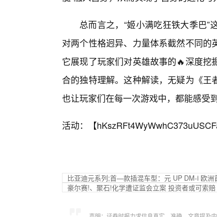
总而言之，“姬小满吃狂铁大季巴”
对两个性格迥异、力量体系截然不同的
它展现了玩家们对英雄故事的🔥深度挖
合的独特理解。这种解读，无疑为《王
也让玩家们在每一次游戏中，都能感受
活动：【
hKszRFt4WyWwhC373uUSCF
比亚迪元系列;首—款插混车型：元 UP DM-i 欧
豪尔赛!、聚石!化学遭证监会立案 投资者或可索赔
声明：证券时报力求信息真实、准确，文章提及内