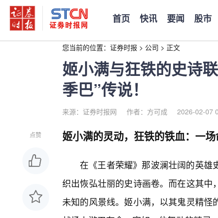
首页
快讯
要闻
股市
您当前的位置：
证券时报
>
公司
>
正文
姬小满与狂铁的史诗联
季巴”传说！
来源：证券时报网
作者：方可成
2026-02-07 
姬小满的灵动，狂铁的铁血：一场
点赞
在《王者荣耀》那波澜壮阔的英雄
织出恢弘壮丽的史诗画卷。而在这其中
未知的风景线。姬小满，以其鬼灵精怪的