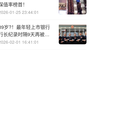
保值率榜首！
2026-01-25 23:44:01
39岁?！最年轻上市银行
行长纪录时隔9天再被刷
新
2026-02-01 16:41:01