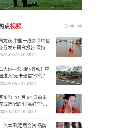
热点
视频
换一换
网龙获,中国一线券商中信
证券发布研究报告 保持
“买入”评级及16港元目标
2026-01-29 09:35:01
价
三大运—营<商>齐动！中
国进入“无卡通信”时代？
2026-01-25 07:24:01
京东?：11 月 24 日前未
完成选配的“国民好车”大
定订单可全额退款
2026-02-06 16:52:01
广汽本田;稳居合资:品牌