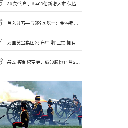
30次举牌,、6:400亿新增入市 保险资金在买什么？
月入过万—与淡?季吃土：金融销售的薪酬波动困局，如何用数据与策略破局？
万国黄金集团公;布中‘期’业绩 拥有人应占溢利同比增加约136.3%至约6.01亿元
筹.划控制权变更，威领股份11月27日起继续停牌