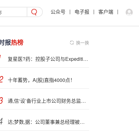
公众号
电子报
客户端
时报
热榜
换一换
复星医?药：控股子公司与Expedition 签订《许可协议》
十年蓄势，A{股}直指4000点！
通,信‘设’备行业上市公司财务总监PK：天邑股份廖敏江年薪全行业最低，为25.27万元
达;梦数,据：公司董事兼总经理被留置