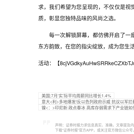
求，我们希望为您呈现的，不仅仅是视觉
质，彰显您独特品味的风尚之选。
每一次解锁屏幕，都仿佛开启了一
东方韵致，在您的指尖绽放，成为您生
活动：【
8cjVGdkyAuHwSRRkeCZXbTJ
美国;7月‘实’际平均周薪同比增长1.4%
意大<利>多地爆发!反以色列政府示威 抗议以军
镍<：>印尼新:政点春冰 高库存弱需求下产业链如
声明：证券时报力求信息真实、准确，文章提及内
下载“证券时报”官方APP，或关注官方微信公众