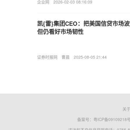
企业网
2026-02-03 08:16:09
凯{雷}集团CEO：把美国信贷市场
但仍看好市场韧性
证券时报网
曹晨
2025-08-05 21:44
关
备案号：
粤ICP备09109218
违法和不良信息举报电话：0755-83