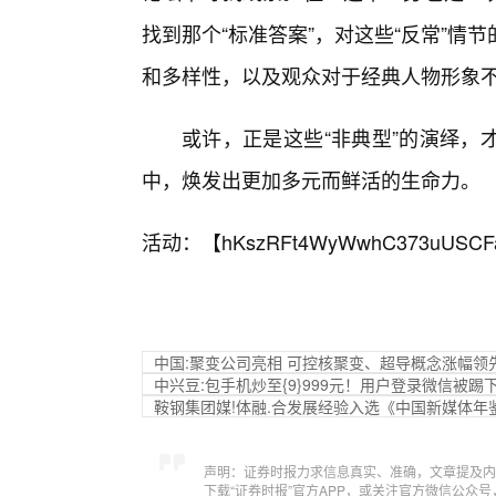
找到那个“标准答案”，对这些“反常”
和多样性，以及观众对于经典人物形象
或许，正是这些“非典型”的演绎，
中，焕发出更加多元而鲜活的生命力。
活动：【
hKszRFt4WyWwhC373uUSCF
中国:聚变公司亮相 可控核聚变、超导概念涨幅领
中兴豆:包手机炒至{9}999元！用户登录微信被
鞍钢集团媒!体融.合发展经验入选《中国新媒体年鉴
声明：证券时报力求信息真实、准确，文章提及内
下载“证券时报”官方APP，或关注官方微信公众