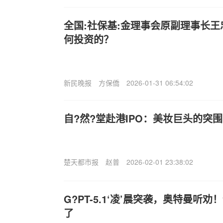
全国:社保基:金理事会原副理事长
何投资的？
新民晚报
方保僑
2026-01-31 06:54:02
自?然?堂赴港IPO：美妆巨头的突
楚天都市报
赵普
2026-02-01 23:38:02
G?PT-5.1‘凌’晨突袭，奥特曼听
了