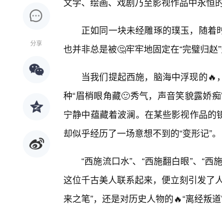
文学、绘画、戏剧乃至影视作品中永恒的
正如同一块未经雕琢的璞玉，随着
分享
也并非总是被🤔牢牢地固定在“完璧归赵
当我们提起西施，脑海中浮现的🔥
种“眉梢眼角藏🙂秀气，声音笑貌露娇
宁静中蕴藏着波澜。在某些影视作品的
却似乎经历了一场意想不到的“变形记”。
“西施流口水”、“西施翻白眼”、“
这位千古美人联系起来，便立刻引发了人
来之笔”，还是对历史人物的🔥“离经叛