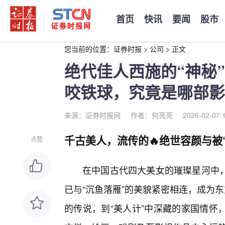
首页
快讯
要闻
股市
您当前的位置：
证券时报
>
公司
>
正文
绝代佳人西施的“神秘
咬铁球，究竟是哪部影
来源：证券时报网
作者：何亮亮
2026-02-07 
千古美人，流传的🔥绝世容颜与被
点赞
在中国古代四大美女的璀璨星河中
已与“沉鱼落雁”的美貌紧密相连，成为
的传说，到“美人计”中深藏的家国情怀