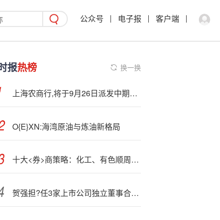
公众号
电子报
客户端
时报
热榜
换一换
上海农商行,将于9月26日派发中期分红每股0.241元
O{E}XN:海湾原油与炼油新格局
十大<券>商策略：化工、有色顺周期板块获多家券商推荐
贺强担?任3家上市公司独立董事合计报酬61万：华能国酬30万，景旺电子15万，开普云16万 | 盘点A股独董专业户