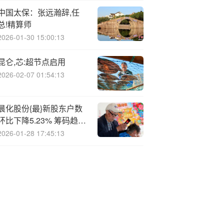
中国太保：张远瀚辞,任
总!精算师
2026-01-30 15:00:13
昆仑,芯:超节点启用
2026-02-07 01:54:13
晨化股份{最}新股东户数
环比下降5.23% 筹码趋向
集中
2026-01-28 17:45:13