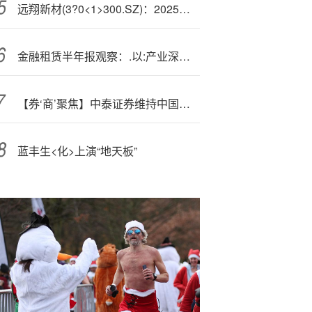
远翔新材(3?0<1>300.SZ)：2025年三季报净利润为6515.25万元
金融租赁半年报观察：.以:产业深耕撬动发展“增量”
【券‘商’聚焦】中泰证券维持中国宏桥(01378)“买入”评级 指海外供应扰动不断推升铝价
蓝丰生<化>上演“地天板”