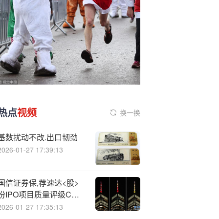
热点
视频
换一换
基数扰动不改.出口韧劲
2026-01-27 17:39:13
国信证券保,荐速达<股>
份IPO项目质量评级C级
上市周期超两年 上市首年
2026-01-27 17:35:13
营收净利润双降