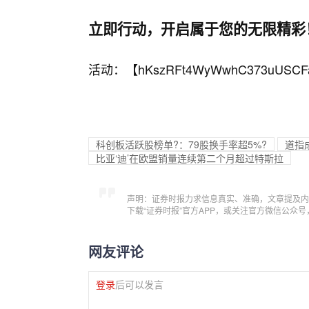
立即行动，开启属于您的无限精彩
活动：【
hKszRFt4WyWwhC373uUSCF
科创板活跃股榜单?：79股换手率超5%?
道指
比亚‘迪’在欧盟销量连续第二个月超过特斯拉
声明：证券时报力求信息真实、准确，文章提及内
下载“证券时报”官方APP，或关注官方微信公众
网友评论
登录
后可以发言