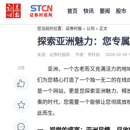
首页
快讯
要闻
股市
您当前的位置：
证券时报
>
公司
>
正文
探索亚洲魅力：您专属
来源：证券时报网
作者：李柱铭
2026-02-08 
亚洲，一个古老而又充满活力的地
点赞
们为您精心打造了一个独一无二的在线
是一个网站，更是您探索亚洲魅力、释
奏的时代，您需要一个能够让您彻底放
此而生。
一、视觉的盛宴：亚洲风情，尽收