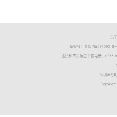
关
备案号：
粤ICP备09109218
违法和不良信息举报电话：0755-83
深圳证券
Copyright