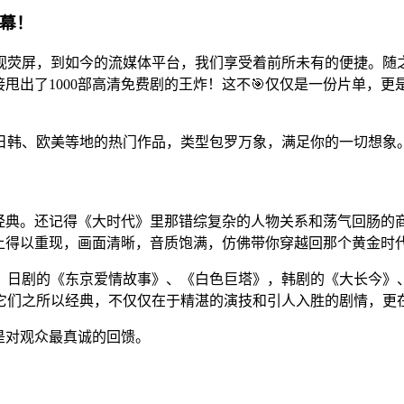
落幕！
荧屏，到如今的流媒体平台，我们享受着前所未有的便捷。随之而
甩出了1000部高清免费剧的王炸！这不🎯仅仅是一份片单，
到日韩、欧美等地的热门作品，类型包罗万象，满足你的一切想象
的经典。还记得《大时代》里那错综复杂的人物关系和荡气回肠
上得以重现，画面清晰，音质饱满，仿佛带你穿越回那个黄金时
，日剧的《东京爱情故事》、《白色巨塔》，韩剧的《大长今》、
它们之所以经典，不仅仅在于精湛的演技和引人入胜的剧情，更
是对观众最真诚的回馈。