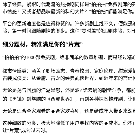
除了经典，紧跟时代潮流的热播剧同样是“拍拍拍”免费剧库的
市情感？又或者想品味最新的科幻大片？“拍拍拍”都能满足你
平台的更新速度也是值得称赞的。许多新剧上线不久，便能迅
验，第一时间跟随剧情的脚步。这种“零时差”的追剧体验，对
细分题材，精准满足你的“片荒”
“拍拍拍”的1000部免费剧，绝非简单的数量堆砌，而是经
都市情感类：涵盖了职场励志、青春校园、家庭伦理、甜宠爱
古装武侠类：从金庸、古龙的经典武侠世界，到近年来的宫廷
无论是荡气回肠的江湖恩怨，还是波⭐诡云谲的朝堂斗争，都
的《黑镜》到烧脑的《西部世界》，再到各种探案推理剧，让
无论是适合全家观看的🔥合家欢喜剧，还是给成年人带📝来
这种细致的分类，极大地降低了用户寻找内容的🔥成本。你不
让“片荒”成为过去时。