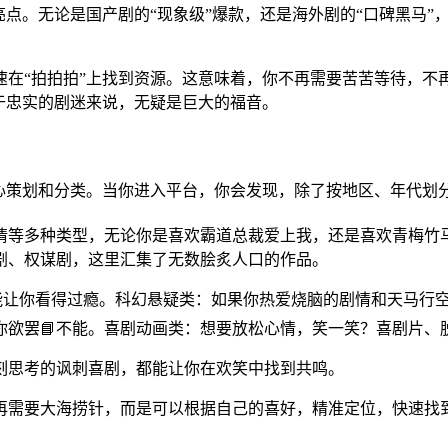
亮点。无论是国产剧的“现象级”爆款，还是海外剧的“口碑黑马
。
速在“拍拍拍”上找到资源。这意味着，你不再需要苦苦等待，不
于忠实的剧迷来说，无疑是巨大的福音。
过精心策划和分类。当你进入平台，你会发现，除了按地区、年代划
情等多种类型，无论你是喜欢霸道总裁爱上我，还是喜欢青梅竹
剧、权谋剧，这里汇集了无数脍炙人口的作品。
能让你看得过瘾。科幻悬疑类：如果你热爱烧脑的剧情和天马行
你欲罢📘不能。喜剧动画类：想要放松心情，笑一笑？喜剧片、
深刻思考的讽刺喜剧，都能让你在欢笑中找到共鸣。
再需要大海捞针，而是可以根据自己的喜好，精准定位，快速找