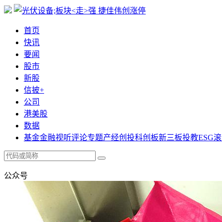
首页
快讯
要闻
股市
新股
信披+
公司
港美股
数据
基金
金融
视听
评论
专题
产经
创投
科创板
新三板
投教
ESG
滚
公众号