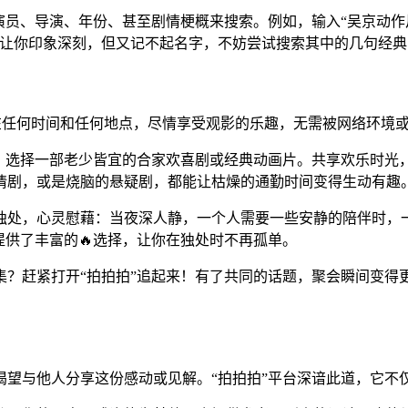
演员、导演、年份、甚至剧情梗概来搜索。例如，输入“吴京动作
让你印象深刻，但又记不起名字，不妨尝试搜索其中的几句经典
以在任何时间和任何地点，尽情享受观影的乐趣，无需被网络环境
”，选择一部老少皆宜的合家欢喜剧或经典动画片。共享欢乐时光
情剧，或是烧脑的悬疑剧，都能让枯燥的通勤时间变得生动有趣
独处，心灵慰藉：当夜深人静，一个人需要一些安静的陪伴时，一
提供了丰富的🔥选择，让你在独处时不再孤单。
？赶紧打开“拍拍拍”追起来！有了共同的话题，聚会瞬间变得更
渴望与他人分享这份感动或见解。“拍拍拍”平台深谙此道，它不