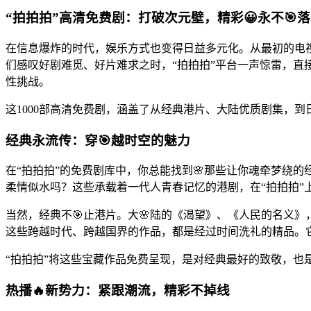
“拍拍拍”高清免费剧：打破次元壁，精彩😀永不🎯
在信息爆炸的时代，娱乐方式也变得日益多元化。从最初的电视
们感叹好剧难觅、好片难求之时，“拍拍拍”平台一声惊雷，直接
性挑战。
这1000部高清免费剧，涵盖了从经典港片、大陆优质剧集，
经典永流传：穿🎯越时空的魅力
在“拍拍拍”的免费剧库中，你总能找到🌸那些让你魂牵梦绕
柔情似水吗？这些承载着一代人青春记忆的港剧，在“拍拍拍”
当然，经典不🎯止港片。大🌸陆的《渴望》、《人民的名义》
这些跨越时代、跨越国界的作品，都是经过时间洗礼的精品。
“拍拍拍”将这些宝藏作品免费呈现，是对经典最好的致敬，也
热播🔥新势力：紧跟潮流，精彩不掉线