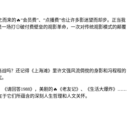
来的🔥“会员费”、“点播费”也让许多影迷望而却步。正当我
更是一场打🙂破付费壁垒的观影革命，一次对传统观影模式的颠覆
。
的商战吗？还记得《上海滩》里许文强风流倜傥的身影和冯程程的
代。
《请回答1988》，美剧的🔥《老友记》、《生活大爆炸》……
在于它们所蕴含的深刻人生哲理和人文关怀。