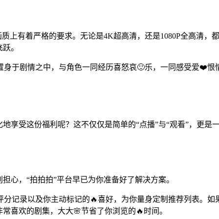
画质上有着严格的要求。无论是4K超高清，还是1080P全高清
飞跃。
身于剧情之中，与角色一同经历喜怒哀🙂乐，一同感受爱❤️恨
。
大化地享受这份福利呢？这不仅仅是简单的“点播”与“观看”，更是
别担心，“拍拍拍”平台早已为你准备好了解决方案。
评分记录以及你主动标记的🔥喜好，为你量身定制推荐列表。如
常喜欢的剧集，大大🌸节省了你浏览的🔥时间。