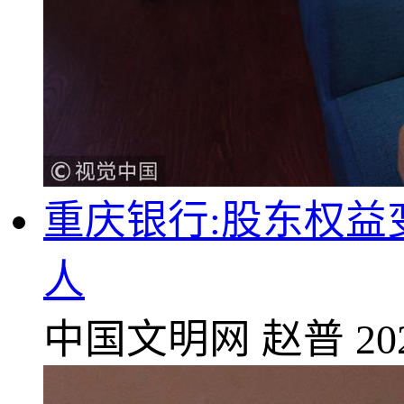
重庆银行:股东权
人
中国文明网
赵普
20