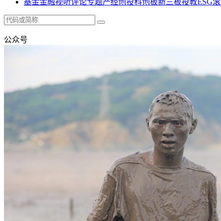
基金
金融
视听
评论
专题
产经
创投
科创板
新三板
投教
ESG
滚
公众号