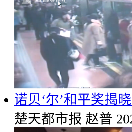
诺贝‘尔’和平奖揭
楚天都市报
赵普
20