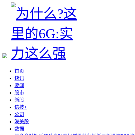
首页
快讯
要闻
股市
新股
信披+
公司
港美股
数据