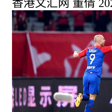
香港文汇网
董倩
20