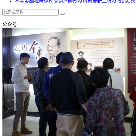
基金
金融
视听
评论
专题
产经
创投
科创板
新三板
投教
ESG
滚
公众号