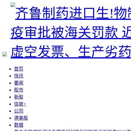
首页
快讯
要闻
股市
新股
信披+
公司
港美股
数据