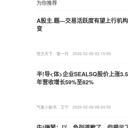
为你推荐
A股主.题—交易活跃度有望上行机
变
悦文天下
敬一丹
2026-02-05 02:15:50
半!导<体>企业SEALSQ股价上涨3.
年营收增长59%至82%
气象小秘书
王宁
2026-02-06 08:04:50
牛!弹琴：以—色列道歉了，但揭示