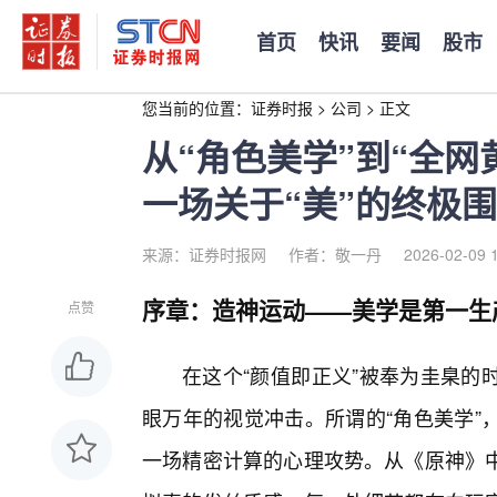
首页
快讯
要闻
股市
您当前的位置：
证券时报
>
公司
>
正文
从“角色美学”到“全
一场关于“美”的终极
来源：证券时报网
作者：敬一丹
2026-02-09 
序章：造神运动——美学是第一生
点赞
在这个“颜值即正义”被奉为圭臬的
眼万年的视觉冲击。所谓的“角色美学”
一场精密计算的心理攻势。从《原神》