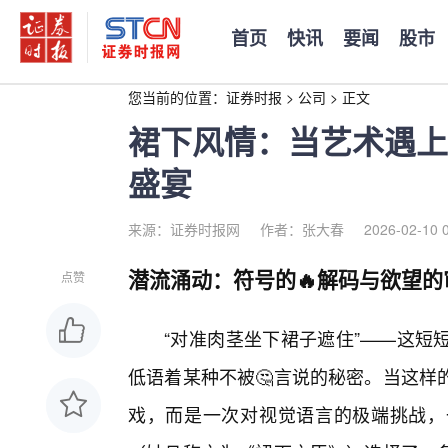
首页
快讯
要闻
股市
您当前的位置：
证券时报
>
公司
>
正文
裙下风情：当艺术遇上
盛宴
来源：证券时报网
作者：张大春
2026-02-10 
潜流涌动：符号的🔥解码与欲望的
点赞
“对准肉茎坐下裙子遮住”——这短
低语着某种不被🤔言说的秘密。当这样
戏，而是一次对视觉语言的极端挑战，