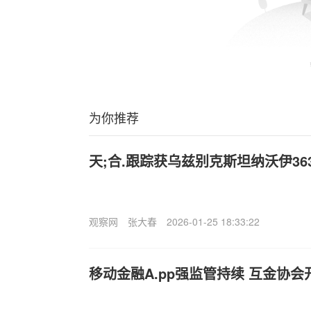
为你推荐
天;合.跟踪获乌兹别克斯坦纳沃伊3
观察网
张大春
2026-01-25 18:33:22
移动金融A.pp强监管持续 互金协