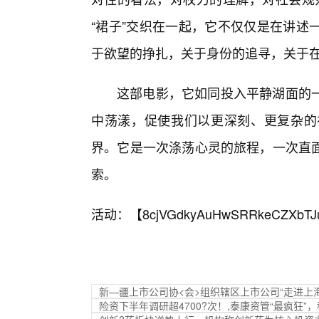
“裙子”交织在一起，它不仅仅是在讲述
于欲望的挣扎，关于身份的追寻，关于在
这部电影，它如同投入平静湖面的
中荡漾，促使我们以更深刻、更复杂的
界。它是一次涤荡心灵的旅程，一次直
索。
活动：【
8cjVGdkyAuHwSRRkeCZXbTJ
新—疆上市公司协<会>组织辖区上市公司“走进上
险资下半年调研超4700?次！,泰康资管“最疯狂