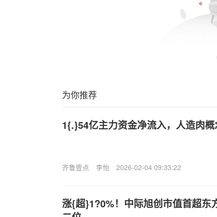
为你推荐
1{.}54亿主力资金净流入，人造肉概念
齐鲁壹点
李怡
2026-02-04 09:33:22
涨{超}1?0%！中际旭创市值首超
二位