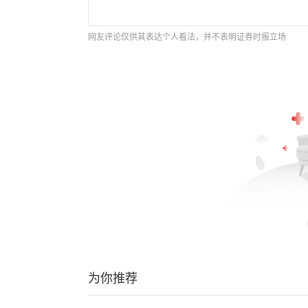
网友评论仅供其表达个人看法，并不表明证券时报立场
为你推荐