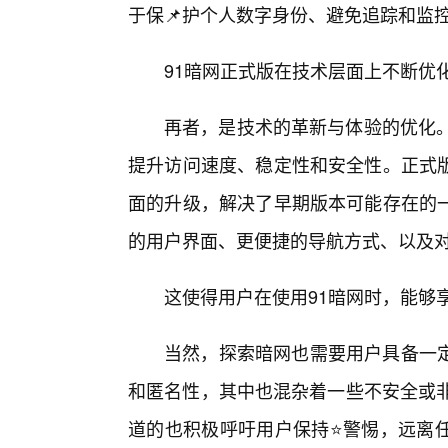
于保📌护个人数字身份、避免追踪和监
91暗网正式版在技术层面上不断优
再者，是技术的革新与体验的优化。
提升访问速度、稳定性和安全性。正式
面的升级，解决了早期版本可能存在的一
的用户界面、更便捷的导航方式、以及
这使得用户在使用91暗网时，能够
当然，探索暗网也需要用户具备一定
和匿名性，其中也混杂着一些不安全或非
道的也积极呼吁用户保持⭐警惕，远离