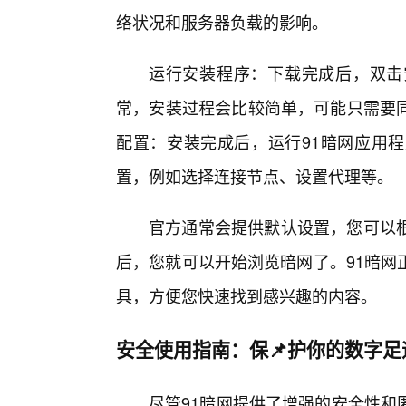
络状况和服务器负载的影响。
运行安装程序：下载完成后，双击安
常，安装过程会比较简单，可能只需要同
配置：安装完成后，运行91暗网应用
置，例如选择连接节点、设置代理等。
官方通常会提供默认设置，您可以
后，您就可以开始浏览暗网了。91暗网
具，方便您快速找到感兴趣的内容。
安全使用指南：保📌护你的数字足
尽管91暗网提供了增强的安全性和