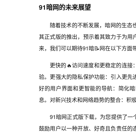
91暗网的未来展望
随着技术的不断发展，暗网的生态也
其正式版的推出，预示着其致力于为用
来，我们可以期待91暗📝网在以下方面
更快的🔥访问速度和更稳定的连接
验。更强大的隐私保护功能：引入更先
好的用户界面和更智能的导航：简化暗
息。对新兴技术和网络趋势的整合：积
91暗网正式版下载，为您提供了一
鼓励用户以一种开放、好奇且负责任的