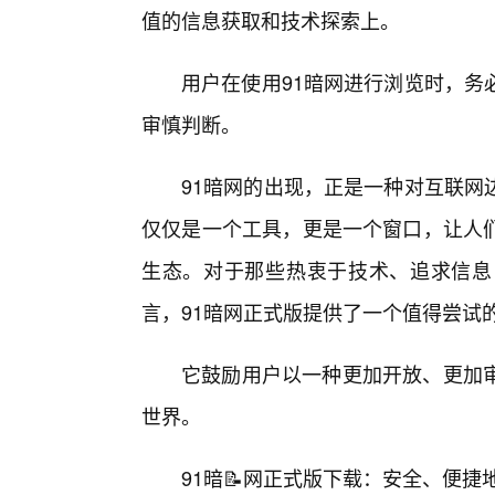
值的信息获取和技术探索上。
用户在使用91暗网进行浏览时，务
审慎判断。
91暗网的出现，正是一种对互联网
仅仅是一个工具，更是一个窗口，让人
生态。对于那些热衷于技术、追求信息
言，91暗网正式版提供了一个值得尝试
它鼓励用户以一种更加开放、更加
世界。
91暗📝网正式版下载：安全、便