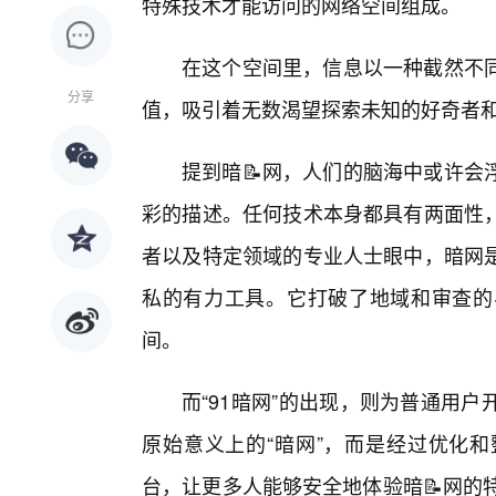
特殊技术才能访问的网络空间组成。
在这个空间里，信息以一种截然不
分享
值，吸引着无数渴望探索未知的好奇者
提到暗📝网，人们的脑海中或许会
彩的描述。任何技术本身都具有两面性
者以及特定领域的专业人士眼中，暗网
私的有力工具。它打破了地域和审查的
间。
而“91暗网”的出现，则为普通用
原始意义上的“暗网”，而是经过优化
台，让更多人能够安全地体验暗📝网的