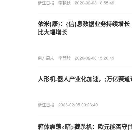
浙江日报
李艳秋
2026-02-03 18:55:49
依米{康}：{信}息数据业务持续增
比大幅增长
南方周末
李慧玲
2026-02-08 15:20:49
人形机.器人产业化加速，;万亿赛
浙江日报
2026-02-05 00:26:49
箱体震荡<暗>藏杀机：欧元能否守住1