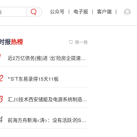
公众号
电子报
客户端
时报
热榜
换一换
近2万亿债务{推}进 ‘出’险房企提速化债
*‘S’T东易录得15天11板
汇,川技术西安储能及电源系统制造基地正式投产
前海方舟靳海<涛>：没有活跃:的S基金市场，耐心资本就成为空话