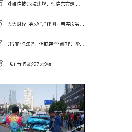
涉嫌信披违;法违规，恒信东方遭;证监会立案
五大财经<类>AP,P评测：看美股实时行情 新浪财经更胜一筹
并?非“泡沫?”，但或存“空窗期”：华尔街称人工智能叙事需迎来调整
飞乐音响录;得7天3板