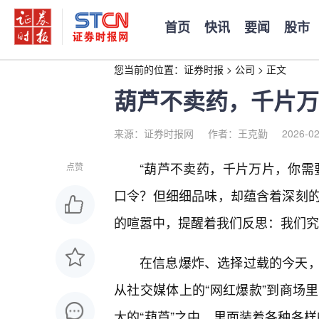
首页
快讯
要闻
股市
您当前的位置：
证券时报
>
公司
>
正文
葫芦不卖药，千片万
来源：证券时报网
作者：王克勤
2026-02
“葫芦不卖药，千片万片，你需
点赞
口令？但细细品味，却蕴含着深刻的
的喧嚣中，提醒着我们反思：我们究
在信息爆炸、选择过载的今天
从社交媒体上的“网红爆款”到商场
大的“葫芦”之中，里面装着各种各样