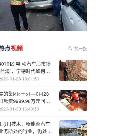
热点
视频
换一换
40?0亿‘电’动汽车后市场
“蓝海”，宁德时代如何卡
位？
2026-01-28 13:01:50
美的集团<于>1—0月23
日斥资9999.98万元回购
134.34万股A股
2026-01-30 16:49:50
汇{川}技术：新能源汽车
业务所处的行业，仍处于