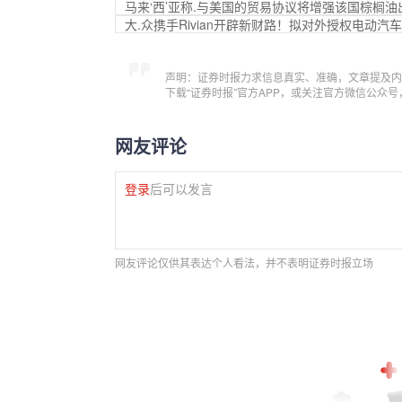
马来‘西’亚称.与美国的贸易协议将增强该国棕榈油
大.众携手Rivian开辟新财路！拟对外授权电动汽
声明：证券时报力求信息真实、准确，文章提及内
下载“证券时报”官方APP，或关注官方微信公众
网友评论
登录
后可以发言
网友评论仅供其表达个人看法，并不表明证券时报立场