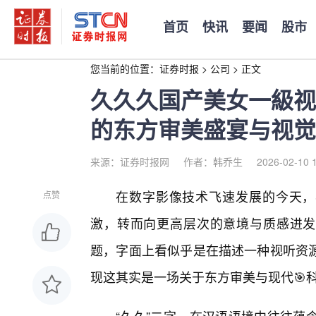
首页
快讯
要闻
股市
您当前的位置：
证券时报
>
公司
>
正文
久久久国产美女一級视
的东方审美盛宴与视觉
来源：证券时报网
作者：韩乔生
2026-02-10 
在数字影像技术飞速发展的今天，
点赞
激，转而向更高层次的意境与质感进发
题，字面上看似乎是在描述一种视听资源
现这其实是一场关于东方审美与现代🎯