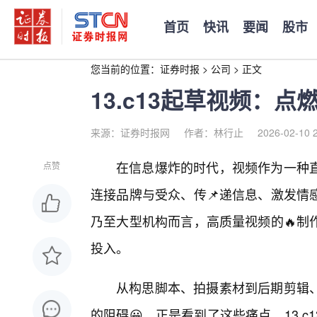
首页
快讯
要闻
股市
您当前的位置：
证券时报
>
公司
>
正文
13.c13起草视频：
来源：证券时报网
作者：林行止
2026-02-10 
在信息爆炸的时代，视频作为一种
点赞
连接品牌与受众、传📌递信息、激发情
乃至大型机构而言，高质量视频的🔥制
投入。
从构思脚本、拍摄素材到后期剪辑、
的阻碍😀。正是看到了这些痛点，13.