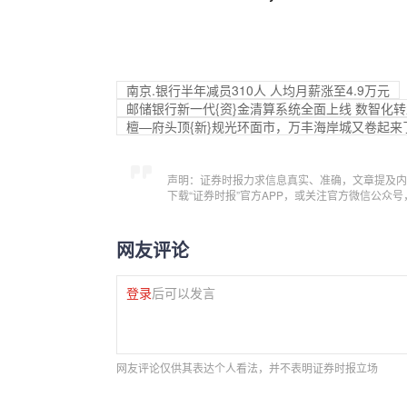
南京.银行半年减员310人 人均月薪涨至4.9万元
邮储银行新一代{资}金清算系统全面上线 数智化
檀—府头顶{新}规光环面市，万丰海岸城又卷起来
声明：证券时报力求信息真实、准确，文章提及内
下载“证券时报”官方APP，或关注官方微信公众
网友评论
登录
后可以发言
网友评论仅供其表达个人看法，并不表明证券时报立场