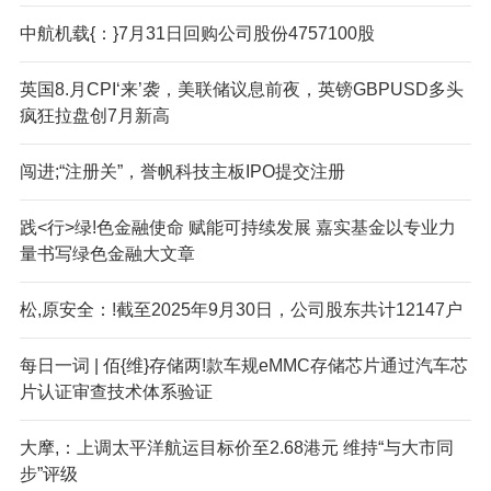
中航机载{：}7月31日回购公司股份4757100股
英国8.月CPI‘来’袭，美联储议息前夜，英镑GBPUSD多头
疯狂拉盘创7月新高
闯进;“注册关”，誉帆科技主板IPO提交注册
践<行>绿!色金融使命 赋能可持续发展 嘉实基金以专业力
量书写绿色金融大文章
松,原安全：!截至2025年9月30日，公司股东共计12147户
每日一词 | 佰{维}存储两!款车规eMMC存储芯片通过汽车芯
片认证审查技术体系验证
大摩,：上调太平洋航运目标价至2.68港元 维持“与大市同
步”评级