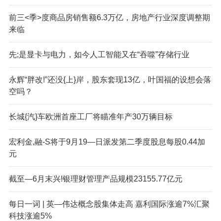
前三<季>度商品房销售额6.3万亿，房地产行业深度调整期
来临
先;是显卡与电力，如今人工智能又在“吞噬”存储行业
永辉“胖改!”还没{上}岸，股东套现13亿，叶国福的设想会落
空吗？
长城{汽}车欧洲首座工厂将瞄准年产30万辆目标
宏利金,融-S将于9月19—日派发第二季度股息每股0.44加
元
截至—6月末兴!银理财管理产品规模23155.77亿元
每日一词 | 英—伟达概念股集体走高 嘉利国际涨逾7%汇聚
科技涨逾5%