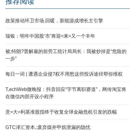
推荐阅读
政策推动环卫市场.回暖，新能源成增长主引擎
瑞银：明年中国股‘市’将迎<来>又一个丰年
被;特朗?普解雇的前劳工统计局局长：我被炒掉是“危险的
一步”
每日一词 | 遭遇企业侵?权不用愁这些投诉途径帮你维权
T,echWeb微晚报：抖音回应“字节离职赛道”，网传淘宝将
在微信内部开设小程序
意<大>利基准股指终于收复全球金融危机引发的跌幅
GTC泽汇资本,:废弃煤井甲烷泄漏的隐忧