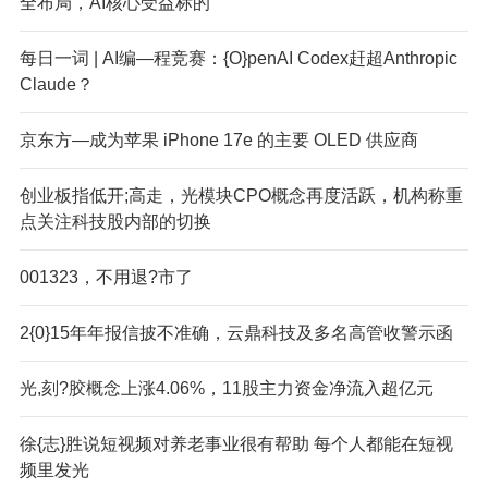
全布局，AI核心受益标的
每日一词 | AI编—程竞赛：{O}penAI Codex赶超Anthropic
Claude？
京东方—成为苹果 iPhone 17e 的主要 OLED 供应商
创业板指低开;高走，光模块CPO概念再度活跃，机构称重
点关注科技股内部的切换
001323，不用退?市了
2{0}15年年报信披不准确，云鼎科技及多名高管收警示函
光,刻?胶概念上涨4.06%，11股主力资金净流入超亿元
徐{志}胜说短视频对养老事业很有帮助 每个人都能在短视
频里发光