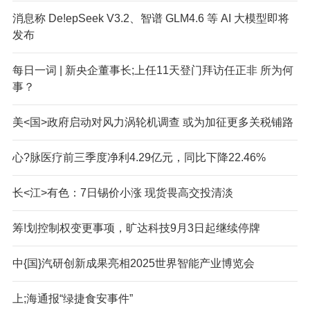
消息称 De!epSeek V3.2、智谱 GLM4.6 等 AI 大模型即将
发布
每日一词 | 新央企董事长;上任11天登门拜访任正非 所为何
事？
美<国>政府启动对风力涡轮机调查 或为加征更多关税铺路
心?脉医疗前三季度净利4.29亿元，同比下降22.46%
长<江>有色：7日锡价小涨 现货畏高交投清淡
筹!划控制权变更事项，旷达科技9月3日起继续停牌
中{国}汽研创新成果亮相2025世界智能产业博览会
上;海通报“绿捷食安事件”