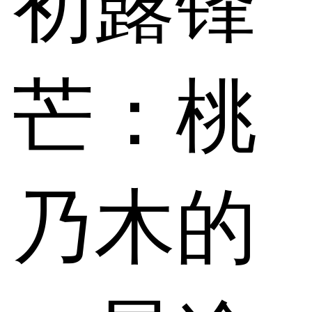
初露锋
芒：桃
乃木的