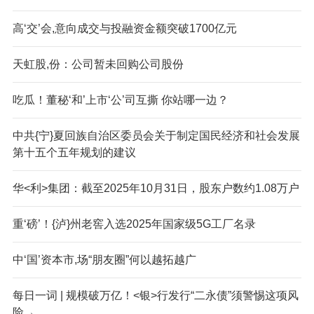
高‘交’会,意向成交与投融资金额突破1700亿元
天虹股,份：公司暂未回购公司股份
吃瓜！董秘‘和’上市‘公’司互撕 你站哪一边？
中共{宁}夏回族自治区委员会关于制定国民经济和社会发展
第十五个五年规划的建议
华<利>集团：截至2025年10月31日，股东户数约1.08万户
重‘磅’！{泸}州老窖入选2025年国家级5G工厂名录
中‘国’资本市,场“朋友圈”何以越拓越广
每日一词 | 规模破万亿！<银>行发行“二永债”须警惕这项风
险→