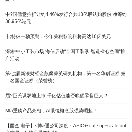
中?国儒意拟折让约4.46%发行合共13亿股认购股份 净筹约
38.95亿港元
卡;特彼—勒预警：今年关税影响料将高达18亿美元
深;耕中小工装市场 海信启动“全国工装季·智造省心空间”推
广活动
第七;届新浪财经金麒麟菁英研究机构：第一名华创证券 第
二名国金证券（荣誉榜）
屈?臣氏谋双地上市 千亿估值能否唤醒零售巨人？
M
ta重磅产品亮相，AI眼镜概念股强势崛起！
【国金!电子】<博>通公司深度：ASIC+scale up+scale out