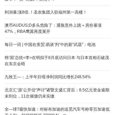
利润暴;涨8倍.！圣农集团入驻福州第一高楼！
澳币AUDUS;D多头危险了：通胀意外上跳＋房价暴涨
47%，RBA鹰翼再度展开
每日一词 | 中国在美贸:易谈‘判’中的新“武器”：电池
韩‘国’总统<李>在明拟于8月底访问日本 与日本首相石破茂
在东京会晤
九牧王—：上半年归母净利润同比增长248.54%
北京汇‘源’公开信“声讨”诸暨文盛汇背后：8.5亿元资金逾期
未到位，11次催缴仍未实缴
全—球?最快加速：对标布加迪的追觅汽车号称零百加速低