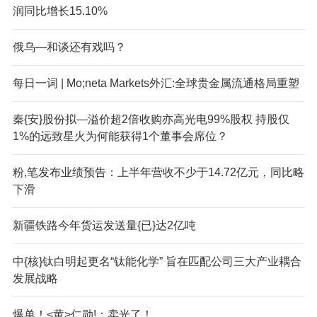
润同比增长15.10%
俄乌—和谈还有戏吗？
每日一词 | Mo;neta Markets外汇:全球贵金属流通格局重塑
秦{安}股份拟—溢价超2倍收购亦高光电99%股权 持股仅
1%的远致星火为何能获得1个董事会席位？
粉,笔发布业绩预告：上半年营收不少于14.72亿元，同比略
下滑
新疆铁路今年货运发送量{已}达2亿吨
中{核}钛白明起更名“钛能化学” 旨在匹配公司三大产业耦合
发展战略
爆单！<黄>仁勋!：卖光了！