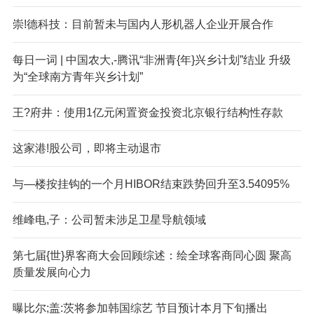
崇!德科技：目前暂未与国内人形机器人企业开展合作
每日一词 | 中国农大,-腾讯“非洲青{年}兴乡计划”结业 升级
为“全球南方青年兴乡计划”
王?府井：使用1亿元闲置资金投资北京银行结构性存款
这家港!股公司，即将主动退市
与—楼按挂钩的一个月HIBOR结束跌势回升至3.54095%
维峰电,子：公司暂未涉足卫星导航领域
第七届{世}界客商大会回顾综述：绘全球客商同心圆 聚高
质量发展向心力
曝比尔;盖:茨将参加韩国综艺 节目预计本月下旬播出